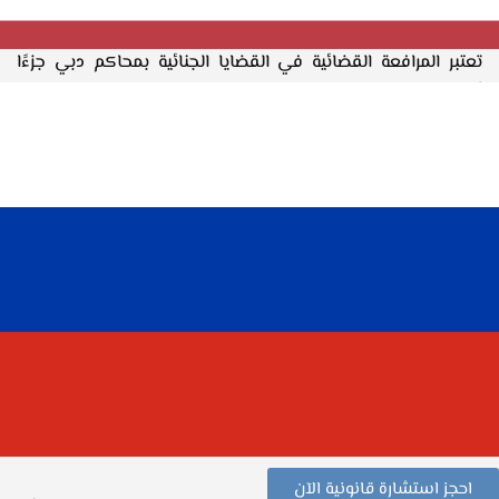
تعتبر المرافعة القضائية في القضايا الجنائية بمحاكم دبي جزءًا
أساسيًا من العملية القانونية التي تضمن تحقيق العدالة، سواء
في القضايا التي تتعلق بالجنايات أو الجنح.
في محاكم دبي، يتم النظر في العديد من القضايا الجنائية التي
تتطلب حضور محامٍ متخصص في تقديم المرافعات بشكل فعال،
لتمثيل المتهم أو الضحية أمام المحكمة.
في هذا السياق، تلعب المرافعة دورًا كبيرًا في التأثير على الحكم
النهائي، حيث يستخدم المحامي خبرته القانونية للدفاع عن موكله،
سواء كان ذلك بتقديم أدلة أو استجواب الشهود أو الترافع في
تفسيرات القانون.
احجز استشارة قانونية الآن