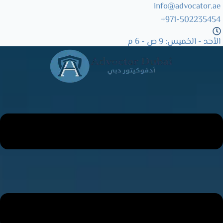
info@advocator.ae
971-502235454+
Skip
to
الأحد - الخميس: 9 ص - 6 م
content