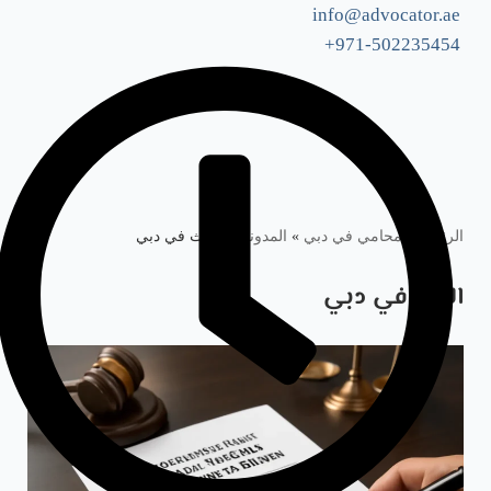
info@advocator.ae
971-502235454+
Skip
to
content
الرئيسية: محامي في دبي
»
المدونة
»
الإرث في دبي
الإرث في دبي