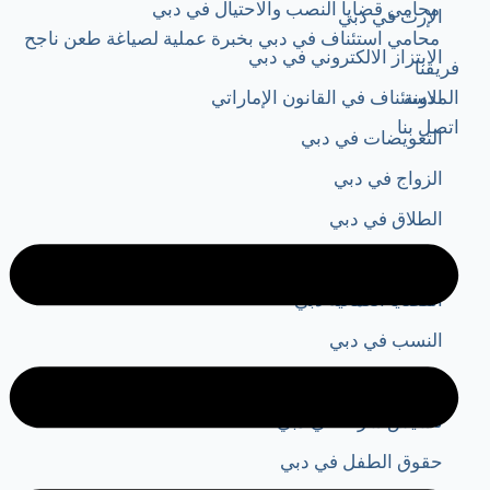
محامي قضايا النصب والاحتيال في دبي
الإرث في دبي
محامي استئناف في دبي بخبرة عملية لصياغة طعن ناجح
الابتزاز الالكتروني في دبي
فريقنا
الاستئناف في القانون الإماراتي
المدونة
اتصل بنا
التعويضات في دبي
الزواج في دبي
الطلاق في دبي
القضايا الجنائية في دبي
القضايا العمالية دبي​
النسب في دبي
النفقة في دبي
تأسيس شركة في دبي
حقوق الطفل في دبي