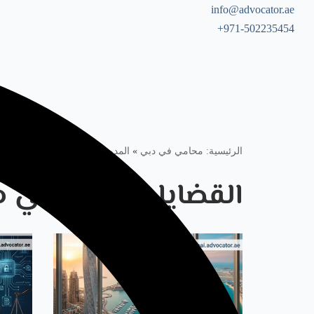
info@advocator.ae
971-502235454+
Skip
to
content
الرئيسية: محامي في دبي
»
المدونة
»
القضايا الجنائية في دبي
القضايا الجنائية في 