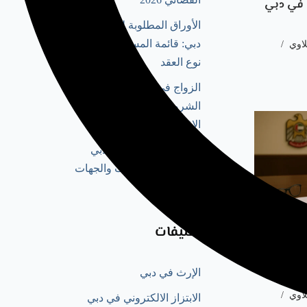
 في دبي
الأوراق المطلوبة للزواج في
دبي: قائمة المستندات حسب
لاوي
نوع العقد
الزواج في دبي للأجانب:
الشروط والإجراءات حسب
الإقامة والديانة
توثيق عقد الزواج في دبي
وتصديقه: الإجراءات والجهات
المختصة 2026
التصنيفات
ادث
قتل العمد
الإرث في دبي
لاوي
الابتزاز الالكتروني في دبي