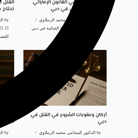
عقوبة التهديد في القانون الإماراتي
القتل د
وخطوات الشكوى في دبي
تحتاج م
by
الدكتور المحامي محمد الرملاوي
by
ال
5 May، 2026
القضايا الجنائية في دبي
15 September، 2025
القضا
أركان وعقوبات الشروع في القتل في
شروط ع
دبي
دبي وحا
by
الدكتور المحامي محمد الرملاوي
by
ال