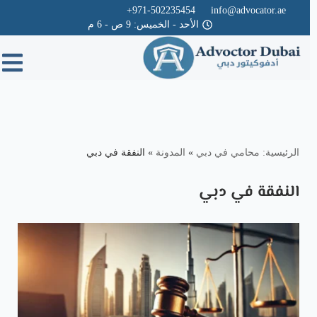
971-502235454+
info@advocator.ae
الأحد - الخميس: 9 ص - 6 م
Skip
to
content
الرئيسية: محامي في دبي
»
المدونة
»
النفقة في دبي
النفقة في دبي