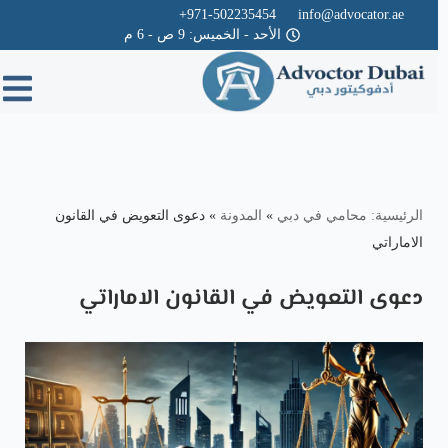
971-502235454+
info@advocator.ae
الأحد - الخميس: 9 ص - 6 م
Skip
to
content
الرئيسية: محامي في دبي
»
المدونة
»
دعوى التعويض في القانون
الاماراتي
دعوى التعويض في القانون الاماراتي