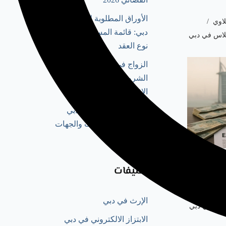
الأوراق المطلوبة للزواج في
لاوي
دبي: قائمة المستندات حسب
تلاس في دبي
نوع العقد
الزواج في دبي للأجانب:
الشروط والإجراءات حسب
الإقامة والديانة
توثيق عقد الزواج في دبي
وتصديقه: الإجراءات والجهات
المختصة 2026
رات وأبرز
التصنيفات
لاوي
الإرث في دبي
تلاس في دبي
الابتزاز الالكتروني في دبي