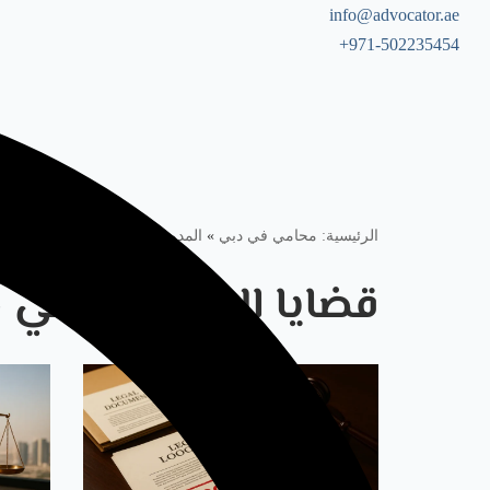
info@advocator.ae
971-502235454+
Skip
to
content
الرئيسية: محامي في دبي
»
المدونة
»
قضايا الاختلاس في دبي
قضايا الاختلاس في 