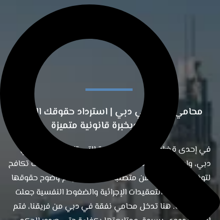
محامي نفقة في دبي | استرداد حقوقك المالية
بسرعة وبخبرة قانونية متميزة
في إحدى قضايا الأحوال الشخصية التي تابعها مكتبنا في
دبي، واجهت سيدة ظروفًا صعبة بعد الانفصال، وكانت تكافح
لتوفير الحد الأدنى من متطلبات أطفالها. رغم وضوح حقوقها
القانونية، فإن التعقيدات الإجرائية والضغوط النفسية جعلت
الأمر مرهقًا. هنا تدخل محامي نفقة في دبي من فريقنا، فتم