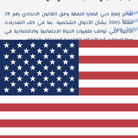
فريقنا
تعالج إمارة دبي قضايا النفقة وفق القانون الاتحادي رقم 28
المدونة
لسنة 2005 بشأن الأحوال الشخصية، بما في ذلك التعديلات
تواصل معنا
الأخيرة التي تواكب متغيرات الحياة الاجتماعية والاقتصادية في
دولة الإمارات. أبرز الأحكام القانونية المتعلقة بالنفقة:
نفقة الزوجة: تشمل المسكن، المأكل، الملبس، والعلاج بما
يتناسب مع حال الزوج المالية.
نفقة الأطفال: واجبة على الأب، وتشمل التعليم، الرعاية
الصحية، والنفقات اليومية.
تعديل النفقة: يمكن طلب تعديل مبلغ النفقة عند تغيّر دخل
المنفق أو تغير احتياجات المستحق.
تنفيذ الحكم: يتيح القانون حجز الراتب، الأرصدة البنكية، أو إصدار
أوامر منع السفر حال الامتناع عن الدفع.