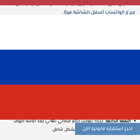
للحصول على استشارة فورية أو لبدء قضيتك اليوم، تواصل معنا
عبر زر الواتساب أسفل الشاشة فورًا.
الفرق بين النفقة المؤقتة والدائمة
يُخلط كثيرًا بين مفهومي النفقة المؤقتة والدائمة، لذلك من المهم
توضيح الفرق القانوني بينهما:
النفقة المؤقتة
: تُصدر بقرار مستعجل خلال سير الدعوى، لضمان تلبية
الاحتياجات الضرورية لحين الفصل النهائي.
النفقة الدائمة
: تُحدّد بموجب حكم قضائي نهائي بعد دراسة ظروف
احجز استشارة قانونية الآن
الطرفين واحتياجات أفراد الأسرة بشكل شامل.