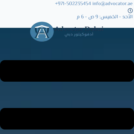
971-502235454+
info@advocator.ae
Skip
الأحد - الخميس: 9 ص - 6 م
to
content