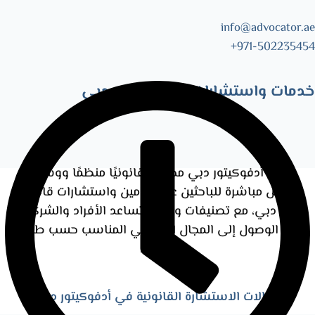
info@advocator.ae
Skip
971-502235454+
to
content
خدمات واستشارات قانونية في دبي
يوفر أدفوكيتور دبي محتوى قانونيًا منظمًا ووسائل
تواصل مباشرة للباحثين عن محامين واستشارات قانونية
في دبي، مع تصنيفات واضحة تساعد الأفراد والشركات
على الوصول إلى المجال القانوني المناسب حسب طبيعة
الطلب.
مجالات الاستشارة القانونية في أدفوكيتور دبي