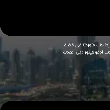
أ هنا
إذا كنت متورطًا في قضية
كتب
أدفوكيتور دبي
، نعدك