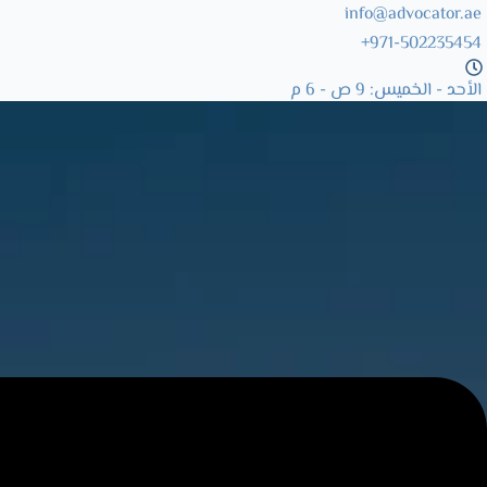
info@advocator.ae
971-502235454+
Skip
to
الأحد - الخميس: 9 ص - 6 م
content