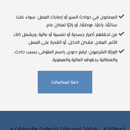
المصابون في حوادث السير أو إصابات العمل: سواء كنت
سائقًا، راكبًا، موظفًا، أو زائرًا لمكان عام.
من لحقتهم أضرار جسدية أو نفسية أو مالية: ويشمل ذلك
الألم، العلاج، فقدان الدخل، أو القدرة على العمل.
الورثة الشرعيون: لرفع دعوى باسم المتوفى بسبب حادث،
والمطالبة بحقوقه المالية والمعنوية.
دعنا نساعدك!
خدماتنا في قضايا تعويضات الحوادث والإصابات في