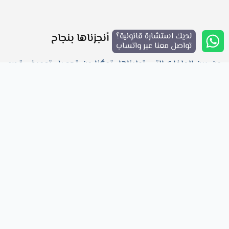
لديك استشارة قانونية؟
نماذج من قضايا أنجزناها بنجاح
تواصل معنا عبر واتساب
من بين الملفات التي توليناها، تمكّنا من تحصيل تعويض قدره
300,000 درهم لأحد عملائنا بعد إصابته في موقع العمل نتيجة
إهمال جهة التشغيل في تطبيق معايير السلامة. وفي قضية
أخرى، حصلنا على حكم قضائي لصالح أسرة متوفى في حادث
مروري، قضى بتعويض شامل بلغ 480,000 درهم، تغطيةً للضرر
النفسي وفقدان مصدر الدخل.
كما نجحنا في التوصل إلى تسوية وديّة لموظف أُصيب داخل
منشأة رياضية، دون الحاجة لإجراءات قضائية مطوّلة، وتمكّن من
الحصول على تعويض قدره 180,000 درهم.