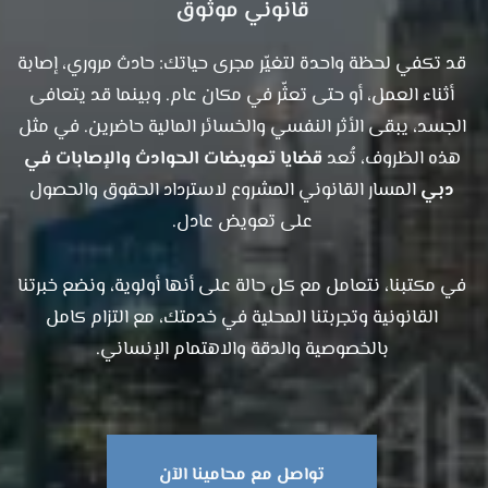
قانوني موثوق
قد تكفي لحظة واحدة لتغيّر مجرى حياتك: حادث مروري، إصابة
أثناء العمل، أو حتى تعثّر في مكان عام. وبينما قد يتعافى
الجسد، يبقى الأثر النفسي والخسائر المالية حاضرين. في مثل
هذه الظروف، تُعد
قضايا تعويضات الحوادث والإصابات في
دبي
المسار القانوني المشروع لاسترداد الحقوق والحصول
على تعويض عادل.
في مكتبنا، نتعامل مع كل حالة على أنها أولوية، ونضع خبرتنا
القانونية وتجربتنا المحلية في خدمتك، مع التزام كامل
بالخصوصية والدقة والاهتمام الإنساني.
تواصل مع محامينا الآن