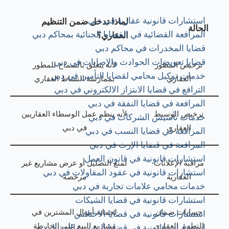
استشارات قانونية عقارية في دبي
لماذا تدخل ضمن التنظيم
الحالة
المرافعة القضائية في القضايا الجنائية بمحاكم دبي
العقاري؟
قضايا المخدرات في محاكم دبي
قضايا تعويضات الحوادث والإصابات في دبي
ترخيص المطور
لأنه يتعلق بالسماح للمطور
خدمات توكيل محامي لقضايا التأمين في دبي
العقاري
بممارسة النشاط العقاري
الترافع في قضايا الابتزاز الالكتروني في دبي
المرافعة في قضايا النفقة في دبي
ترخيص الوسيط
لأنه ينظم عمل الوسطاء العقاريين
خدمات تأسيس الشركات​ في دبي
العقاري
في دبي
المرافعة في قضايا النسب في دبي
المرافعة في قضايا الإرث في دبي
استشارات قانونية في قانون العمل
مراقبة الإعلانات
لمنع التضليل أو عرض مشاريع غير
استشارات قانونية في عقود المقاولات في دبي
العقارية
مرخصة
خدمات محامي علامات تجارية في دبي
استشارات قانونية في قضايا الشيكات
حسابات ضمان
لحماية أموال المشترين في
استشارات قانونية في قضايا الاختلاس
التطوير العقاري
مشاريع البيع على الخارطة
استشارات قانونية في قضايا النصب والاحتيال دبي