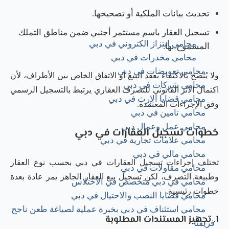
تحديث بيانات الملكية أو تصحيحها.
تسجيل العقار باسم مستثمر أجنبي ضمن مناطق التملك
محامي ابتزاز الكتروني في دبي
المسموح بها.
محامي مخدرات في دبي
محامي تعويضات في دبي
ولا يُنصح بالاكتفاء بعقد البيع أو الاتفاق الخاص بين الأطراف، لأن
محامي شركات في دبي
اكتمال الأثر القانوني للتصرف العقاري يرتبط بالتسجيل الرسمي
محامي قضايا الإرث في دبي
وفق الإجراءات المعتمدة.
محامي تامين في دبي
محامي عمل وعمال دبي
خطوات تسجيل العقارات في دبي
محامي علامات تجارية في دبي
محامي مالي في دبي
تختلف إجراءات تسجيل العقارات في دبي بحسب نوع العقار
محامي مقاولات في دبي
وطبيعة التصرف، لكن تسجيل بيع العقار الجاهز يمر عادة بعدة
محامي في دبي متخصص في الاختلاس
خطوات رئيسية.
محامي قضايا النصب والاحتيال في دبي
محامي استئناف في دبي بخبرة عملية لصياغة طعن ناجح
1. تجهيز المستندات المطلوبة
فريقنا