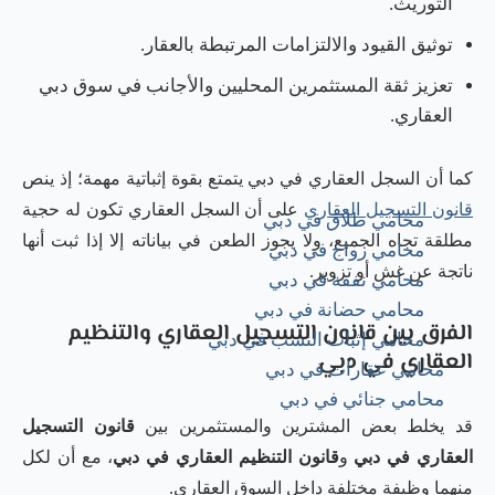
التوريث.
توثيق القيود والالتزامات المرتبطة بالعقار.
تعزيز ثقة المستثمرين المحليين والأجانب في سوق دبي
العقاري.
كما أن السجل العقاري في دبي يتمتع بقوة إثباتية مهمة؛ إذ ينص
قانون التسجيل العقاري
على أن السجل العقاري تكون له حجية
محامي طلاق في دبي
مطلقة تجاه الجميع، ولا يجوز الطعن في بياناته إلا إذا ثبت أنها
محامي زواج في دبي
ناتجة عن غش أو تزوير.
محامي نفقة في دبي
محامي حضانة في دبي
الفرق بين قانون التسجيل العقاري والتنظيم
محامي إثبات النسب في دبي
العقاري في دبي
محامي عقارات في دبي
محامي جنائي في دبي
قد يخلط بعض المشترين والمستثمرين بين
قانون التسجيل
العقاري في دبي
و
قانون التنظيم العقاري في دبي
، مع أن لكل
منهما وظيفة مختلفة داخل السوق العقاري.