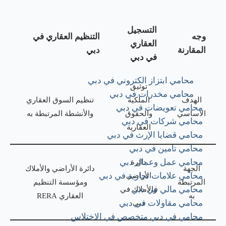
التسجيل
وجه
التنظيم العقاري في
العقاري
المقارنة
دبي
في دبي
محامي ابتزاز الكتروني في دبي
توثيق
محامي مخدرات في دبي
الهدف
الملكية
تنظيم السوق العقاري
محامي تعويضات في دبي
الأساسي
والحقوق
والأنشطة المرتبطة به
محامي شركات في دبي
العقارية
محامي قضايا الإرث في دبي
محامي تامين في دبي
دائرة
محامي عمل وعمال دبي
الجهة
دائرة الأراضي والأملاك
الأراضي
محامي علامات تجارية في دبي
المرتبطة
ومؤسسة التنظيم
والأملاك في
محامي مالي في دبي
به
العقاري RERA
دبي
محامي مقاولات في دبي
محامي في دبي متخصص في الاختلاس