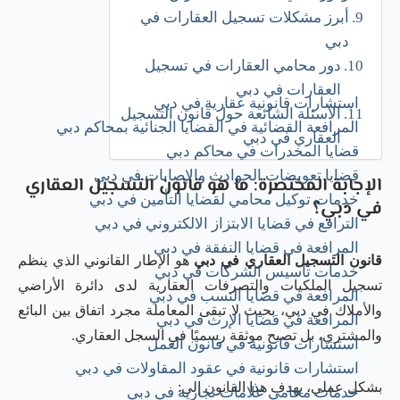
أبرز مشكلات تسجيل العقارات في
دبي
دور محامي العقارات في تسجيل
العقارات في دبي
استشارات قانونية عقارية في دبي
الأسئلة الشائعة حول قانون التسجيل
المرافعة القضائية في القضايا الجنائية بمحاكم دبي
العقاري في دبي
قضايا المخدرات في محاكم دبي
قضايا تعويضات الحوادث والإصابات في دبي
الإجابة المختصرة: ما هو قانون التسجيل العقاري
خدمات توكيل محامي لقضايا التأمين في دبي
في دبي؟
الترافع في قضايا الابتزاز الالكتروني في دبي
المرافعة في قضايا النفقة في دبي
قانون التسجيل العقاري في دبي
هو الإطار القانوني الذي ينظم
خدمات تأسيس الشركات​ في دبي
تسجيل الملكيات والتصرفات العقارية لدى دائرة الأراضي
المرافعة في قضايا النسب في دبي
والأملاك في دبي، بحيث لا تبقى المعاملة مجرد اتفاق بين البائع
المرافعة في قضايا الإرث في دبي
والمشتري، بل تصبح موثقة رسميًا في السجل العقاري.
استشارات قانونية في قانون العمل
استشارات قانونية في عقود المقاولات في دبي
بشكل عملي، يهدف هذا القانون إلى:
خدمات محامي علامات تجارية في دبي