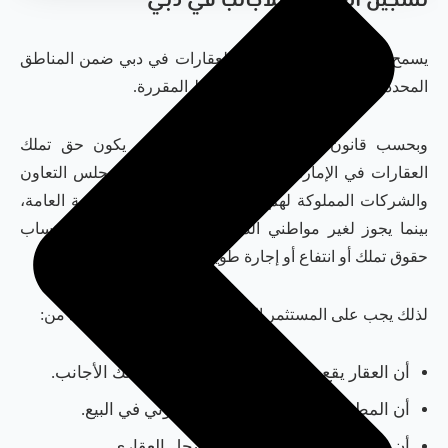
تسجيل العقارات للأجانب في دبي
يسمح للأجانب بتملك وتسجيل العقارات في دبي ضمن المناطق
المحددة للتملك الحر أو وفق الضوابط المقررة.
وبحسب قانون التسجيل العقاري في دبي، يكون حق تملك
العقارات في الإمارة للمواطنين ومواطني دول مجلس التعاون
والشركات المملوكة لهم بالكامل والشركات المساهمة العامة،
بينما يجوز لغير مواطني الدولة، بعد موافقة الحاكم، اكتساب
حقوق تملك أو انتفاع أو إجارة طويلة الأمد في مناطق محددة.
لذلك يجب على المستثمر الأجنبي قبل شراء العقار التأكد من:
أن العقار يقع ضمن منطقة يسمح فيها بتملك الأجانب.
أن المطور أو البائع يملك الحق القانوني في البيع.
أن بيانات العقار متطابقة مع السجل العقاري.