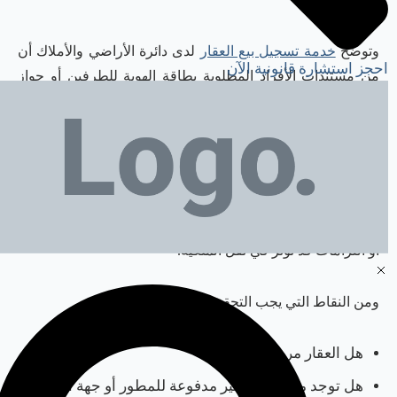
المعاملة.
وتوضح
خدمة تسجيل بيع العقار
لدى دائرة الأراضي والأملاك أن
احجز استشارة قانونية الآن
من مستندات الأفراد المطلوبة بطاقة الهوية للطرفين أو جواز
السفر لغير المقيمين، إضافة إلى شهادة عدم ممانعة إلكترونية
من المطور في مناطق التملك الحر عند الاقتضاء.
2. التحقق من الوضع القانوني للعقار
قبل إتمام التسجيل، يجب التأكد من أن العقار لا توجد عليه قيود
أو التزامات قد تؤثر في نقل الملكية.
ومن النقاط التي يجب التحقق منها:
هل العقار مرهون؟
هل توجد مستحقات غير مدفوعة للمطور أو جهة الإدارة؟