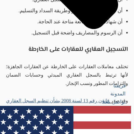
أن عقد البيع يوضح السعر وطريقة السداد والتسليم.
أن شهادة عدم الممانعة متاحة عند الحاجة.
أن الرسوم والمصاريف واضحة قبل التسجيل.
التسجيل العقاري للعقارات على الخارطة
تختلف معاملات العقارات على الخارطة عن العقارات الجاهزة؛
لأنها ترتبط بالسجل العقاري المبدئي وحسابات الضمان
والتزامات المطور ونسب الإنجاز.
فريقنا
المدونة
وقد صدر
قانون رقم 13 لسنة 2008 بشأن تنظيم السجل العقاري
تواصل معنا
المبدئي في إمارة دبي، وهو القانون الذي ينظم تسجيل
التصرفات المتعلقة بالعقارات غير المكتملة أو المباعة على
الخارطة.