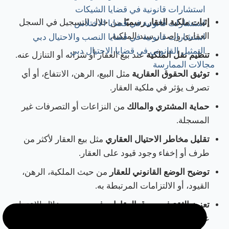
استشارات قانونية في قضايا الشيكات
إثبات ملكية العقار رسميًا
من خلال التسجيل في السجل
استشارات قانونية في قضايا الاختلاس
العقاري وإصدار سند الملكية.
استشارات قانونية في قضايا النصب والاحتيال دبي
التمثيل القانوني في قضايا الاحتيال دبي
تنظيم نقل الملكية
عند بيع العقار أو شرائه أو التنازل عنه.
مجالات الممارسة
توثيق الحقوق العقارية
مثل البيع، الرهن، الانتفاع، أو أي
تصرف يؤثر في ملكية العقار.
حماية المشتري والمالك
من النزاعات أو التصرفات غير
المسجلة.
تقليل مخاطر الاحتيال العقاري
مثل بيع العقار لأكثر من
طرف أو إخفاء وجود قيود على العقار.
توضيح الوضع القانوني للعقار
من حيث الملكية، الرهن،
القيود، أو الالتزامات المرتبطة به.
تعزيز الثقة في سوق العقارات في دبي
من خلال الاعتماد
على سجلات رسمية يمكن الرجوع إليها.