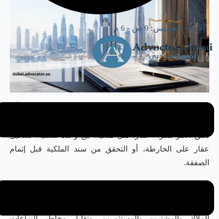
الأحد - الخميس: 9 ص - 6 م
يُعد
قانون التسجيل العقاري في دبي
من أهم القوانين التي تنظّم
ملكية العقارات وتوثيق التصرفات العقارية داخل الإمارة، سواء
تعلّق الأمر بشراء عقار، نقل ملكية، بيع وحدة سكنية، تسجيل
عقار على الخارطة، أو التحقق من سند الملكية قبل إتمام
الصفقة.
ومع النمو المستمر في سوق العقارات في دبي، أصبح تسجيل
العقار لدى دائرة الأراضي والأملاك خطوة أساسية لحماية حقوق
الملاك والمشترين والمستثمرين، وتقليل مخاطر النزاعات