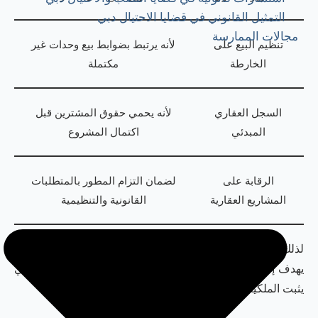
التمثيل القانوني في قضايا الاحتيال دبي
مجالات الممارسة
تنظيم البيع على
لأنه يرتبط بضوابط بيع وحدات غير
الخارطة
مكتملة
السجل العقاري
لأنه يحمي حقوق المشترين قبل
المبدئي
اكتمال المشروع
الرقابة على
لضمان التزام المطور بالمتطلبات
المشاريع العقارية
القانونية والتنظيمية
لذلك، يمكن القول إن التنظيم العقاري هو الإطار الأوسع الذي
يهدف إلى ضبط السوق، بينما التسجيل العقاري هو الإجراء الذي
يثبت الملكية أو الحق العقاري داخل هذا السوق.