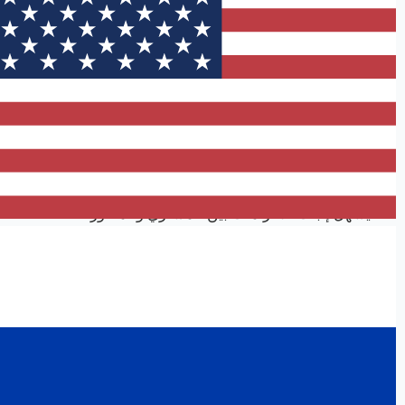
وتظهر أهمية السجل العقاري المبدئي في أنه:
يوثق حقوق المشتري قبل اكتمال العقار.
يحد من مخاطر بيع الوحدة لأكثر من مشترٍ.
يربط التصرفات العقارية بقاعدة بيانات رسمية.
يساعد في حماية المشترين عند وجود إخلال أو تأخير.
يسهل إثبات الالتزامات بين المشتري والمطور.
لذلك، إذا كنت تشتري عقارًا على الخارطة في دبي، فمن المهم
مراجعة العقد، جدول الدفعات، حساب الضمان، تاريخ التسليم،
شروط الإلغاء، والتزامات المطور قبل التوقيع.
حسابات ضمان التطوير العقاري ودورها في حماية
المستثمرين