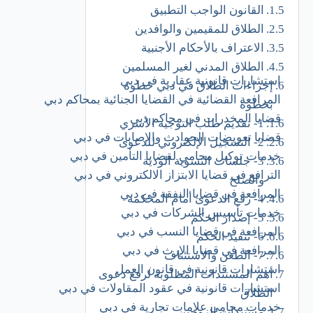
القانون الواجب التطبيق
الطلاق للمقيمين والوافدين
الاعتراف بالأحكام الأجنبية
الطلاق المدني لغير المسلمين
استشارات قانونية عقارية في دبي
إجراءات الطلاق في دبي خطوة
المرافعة القضائية في القضايا الجنائية بمحاكم دبي
بخطوة
قضايا المخدرات في محاكم دبي
1- تقديم طلب التوجيه الأسري
قضايا تعويضات الحوادث والإصابات في دبي
2- التسجيل الإلكتروني للدعوى
خدمات توكيل محامي لقضايا التأمين في دبي
3- جلسات التسوية الودية
الترافع في قضايا الابتزاز الالكتروني في دبي
والصلح
المرافعة في قضايا النفقة في دبي
4- رفع الدعوى أمام المحكمة
خدمات تأسيس الشركات​ في دبي
5- إصدار الحكم
المرافعة في قضايا النسب في دبي
6- تنفيذ الحكم
المرافعة في قضايا الإرث في دبي
7- الطعن والاستئناف
استشارات قانونية في قانون العمل
أهم المستندات المطلوبة لرفع دعوى
استشارات قانونية في عقود المقاولات في دبي
الطلاق
خدمات محامي علامات تجارية في دبي
مستندات الزوجين