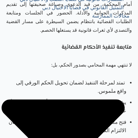
أمام المحكمة، من قيد الدعوى وصياغة صحيفتها إلى تقديم
التمثيل القانوني في قضايا الاحتيال دبي
المذكرات الجوابية والأدلة. الحضور في الجلسات ومتابعة
مجالات الممارسة
الطلبات القضائية بانتظام يضمن السيطرة على مسار القضية
والتصدي لأي ثغرات قانونية قد يستغلها الخصم.
متابعة تنفيذ الأحكام القضائية
لا تنتهي مهمة المحامي بصدور الحكم، بل:
تمتد لمرحلة التنفيذ لضمان تحويل الحكم الورقي إلى
واقع ملموس.
يشمل ذلك اتخاذ إجراءات فورية عند تأخر سداد النفقة أو
عرقلة رؤية الأبناء.
فتح ملفات التنفيذ والمتابعة مع القضاة المختصين لضمان
الالتزام الكامل ببنود الحكم.