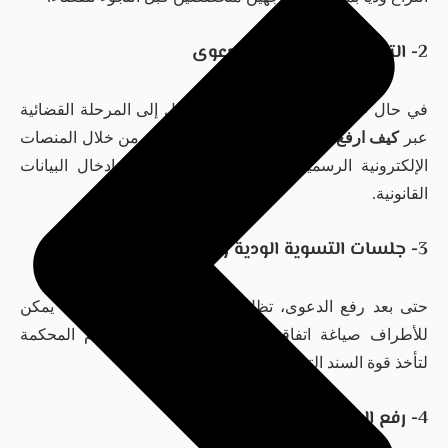
2- التسجيل الإلكتروني للدعوى
في حال عدم التوصل لصلح، يتم الانتقال إلى المرحلة القضائية
عبر
كيف ارفع قضية طلاق اون لاين في دبي
من خلال المنصات
الإلكترونية الرسمية، وهو ما يتطلب دقة في إدخال البيانات
القانونية.
3- جلسات التسوية الودية والصلح
حتى بعد رفع الدعوى، تظل هناك فرص للتسوية؛ حيث يمكن
للأطراف صياغة اتفاقية صلح شاملة وتوثيقها أمام المحكمة
لتأخذ قوة السند التنفيذي.
4- رفع الدعوى أمام المحكمة