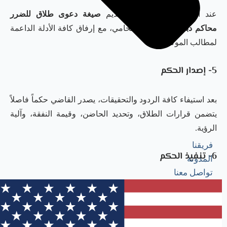
عند الإحالة للمحكمة، يتم تقديم
صيغة دعوى طلاق للضرر
محاكم دبي
التي أعدها المحامي، مع إرفاق كافة الأدلة الداعمة
لمطالب الموكل.
5- إصدار الحكم
بعد استيفاء كافة الردود والتحقيقات، يصدر القاضي حكماً فاصلاً
يتضمن قرارات الطلاق، وتحديد الحاضن، وقيمة النفقة، وآلية
الرؤية.
فريقنا
6- تنفيذ الحكم
المدونة
تواصل معنا
تبدأ إجراءات التنفيذ لضمان سداد المبالغ المحكوم بها أو تسليم
الأطفال، وقد تشمل إجراءات حازمة مثل الحجز التحفظي أو
المنع من السفر في حال الامتناع عن التنفيذ.