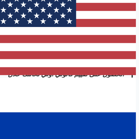
7- الطعن والاستئناف
يحق لمن يرى أن الحكم لم ينصفه تقديم طعن أمام محكمة
الاستئناف ومن ثم محكمة التمييز وفقاً للمواعيد والشروط
القانونية المحددة.
هل تواجه قضية طلاق في دبي؟ يمكنك
الحصول على تقييم قانوني أولي لحالتك خلال
30 دقيقة عبر فريق Advocator