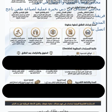
محامي قضايا النصب والاحتيال في دبي
محامي استئناف في دبي بخبرة عملية لصياغة طعن ناجح
فريقنا
المدونة
اتصل بنا
محامي طلاق في دبي