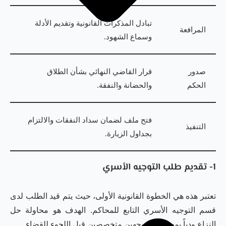
تبادل المذكرات القانونية وتقديم الأدلة
المرافعة
وسماع الشهود.
صدور
قرار القاضي النهائي بشأن الطلاق
الحكم
والحضانة والنفقة.
فتح ملف لضمان سداد النفقات والالتزام
التنفيذ
بجداول الزيارة.
1- تقديم طلب التوجيه الأسري
تعتبر هذه هي الخطوة القانونية الأولى، حيث يتم قيد الطلب لدى
قسم التوجيه الأسري التابع للمحاكم. الهدف هو محاولة حل
النزاع ودياً بمساعدة موجهين متخصصين قبل اللجوء للقضاء.