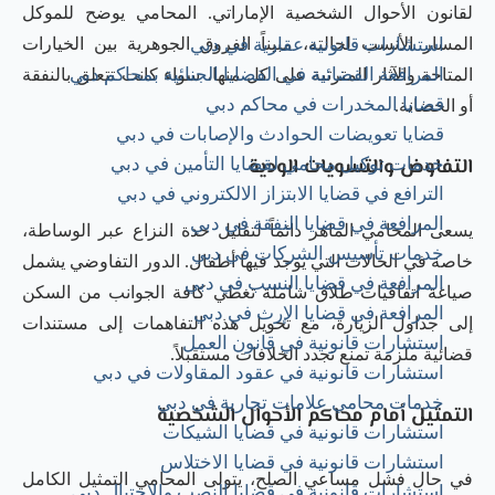
لقانون الأحوال الشخصية الإماراتي. المحامي يوضح للموكل
المسار الأنسب لحالته، مبيناً الفروق الجوهرية بين الخيارات
استشارات قانونية عقارية في دبي
المرافعة القضائية في القضايا الجنائية بمحاكم دبي
المتاحة والآثار المترتبة على كل منها، سواء كانت تتعلق بالنفقة
قضايا المخدرات في محاكم دبي
أو الحضانة.
قضايا تعويضات الحوادث والإصابات في دبي
التفاوض والتسويات الودية
خدمات توكيل محامي لقضايا التأمين في دبي
الترافع في قضايا الابتزاز الالكتروني في دبي
المرافعة في قضايا النفقة في دبي
يسعى المحامي الماهر دائماً لتقليل حدة النزاع عبر الوساطة،
خدمات تأسيس الشركات​ في دبي
خاصة في الحالات التي يوجد فيها أطفال. الدور التفاوضي يشمل
المرافعة في قضايا النسب في دبي
صياغة اتفاقيات طلاق شاملة تغطي كافة الجوانب من السكن
المرافعة في قضايا الإرث في دبي
إلى جداول الزيارة، مع تحويل هذه التفاهمات إلى مستندات
استشارات قانونية في قانون العمل
قضائية ملزمة تمنع تجدد الخلافات مستقبلاً.
استشارات قانونية في عقود المقاولات في دبي
خدمات محامي علامات تجارية في دبي
التمثيل أمام محاكم الأحوال الشخصية
استشارات قانونية في قضايا الشيكات
استشارات قانونية في قضايا الاختلاس
في حال فشل مساعي الصلح، يتولى المحامي التمثيل الكامل
استشارات قانونية في قضايا النصب والاحتيال دبي