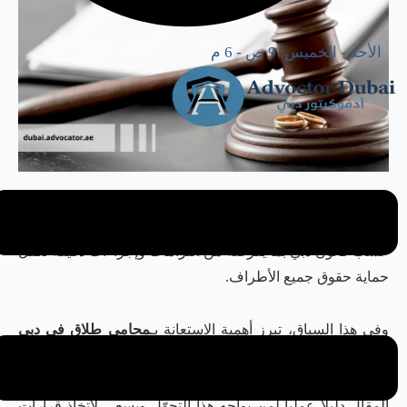
الأحد - الخميس: 9 ص - 6 م
يُشكّل الطلاق إحدى أكثر المراحل حساسية في حياة الأزواج،
لماينطوي عليه من أبعاد قانونية واجتماعية تتأثر مباشرةً بالطلاق
حسب قانون دبي بما يفرضه من التزامات وإجراءات دقيقة تكفل
حماية حقوق جميع الأطراف.
وفي هذا السياق، تبرز أهمية الاستعانة بـ
محامي طلاق في دبي
لفهم المسار القانوني وتجنّب التعقيدات المرتبطة بإجراءات
الطلاق في دبي، والتي قد تؤثر على مستقبل الأسرة. يقدّم هذا
المقال دليلاً عملياً لمن يواجه هذا التحوّل ويسعى لاتخاذ قرارات