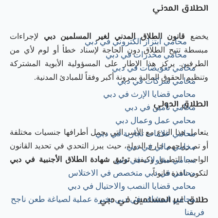
الطلاق المدني
يخضع
قانون الطلاق المدني لغير المسلمين دبي
لإجراءات
محامي ابتزاز الكتروني في دبي
مبسطة تتيح الطلاق دون الحاجة لإسناد خطأ أو لوم لأي من
محامي مخدرات في دبي
الطرفين. يركز هذا الإطار على المسؤولية الأبوية المشتركة
محامي تعويضات في دبي
وتنظيم الحقوق المالية بمرونة أكبر وفقاً للمبادئ المدنية.
محامي شركات في دبي
محامي قضايا الإرث في دبي
الطلاق الدولي
محامي تامين في دبي
محامي عمل وعمال دبي
يتعامل هذا النوع مع الأسر التي يحمل أطرافها جنسيات مختلفة
محامي علامات تجارية في دبي
أو تم زواجهم خارج الدولة، حيث يبرز التحدي في تحديد القانون
محامي مالي في دبي
الواجب التطبيق وكيفية
توثيق شهادة الطلاق الأجنبية في دبي
محامي مقاولات في دبي
محامي في دبي متخصص في الاختلاس
لتكون نافذة قانوناً.
محامي قضايا النصب والاحتيال في دبي
طلاق غير المسلمين في دبي
محامي استئناف في دبي بخبرة عملية لصياغة طعن ناجح
فريقنا