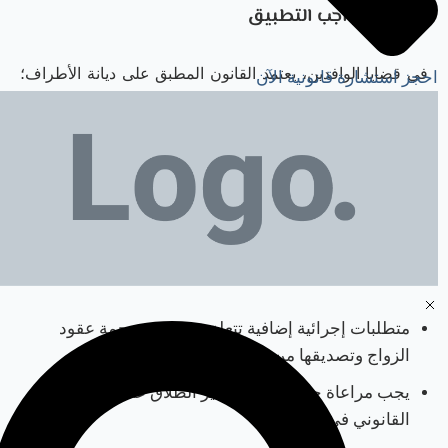
القانون الواجب التطبيق
في قضايا الوافدين، يعتمد القانون المطبق على ديانة الأطراف؛
احجز استشارة قانونية الآن
فالمسلمون يطبق عليهم قانون الأحوال الشخصية الاتحادي، بينما
يتاح لغير المسلمين طلب تطبيق قوانينهم الوطنية إذا لم تتعارض
مع النظام العام في الدولة.
الطلاق للمقيمين والوافدين
يخضع
محامي طلاق للوافدين في دبي
ل:
متطلبات إجرائية إضافية تتعلق بضرورة ترجمة عقود
الزواج وتصديقها من السفارات ووزارة الخارجية.
يجب مراعاة حالة الإقامة وتأثير الطلاق على وضع التواجد
القانوني في الدولة.