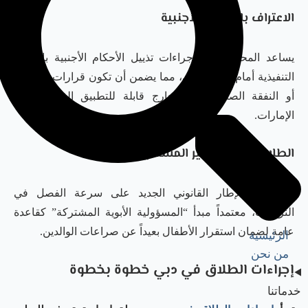
الاعتراف بالأحكام الأجنبية
يساعد المحامي في إجراءات تذييل الأحكام الأجنبية بالصيغة
التنفيذية أمام محاكم دبي، مما يضمن أن تكون قرارات الحضانة
أو النفقة الصادرة من الخارج قابلة للتطبيق الفعلي داخل
الإمارات.
الطلاق المدني لغير المسلمين
يركز هذا الإطار القانوني الجديد على سرعة الفصل في
النزاعات، معتمداً مبدأ “المسؤولية الأبوية المشتركة” كقاعدة
عامة لضمان استقرار الأطفال بعيداً عن صراعات الوالدين.
الرئيسية
من نحن
إجراءات الطلاق في دبي خطوة بخطوة
خدماتنا