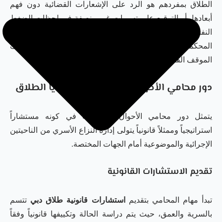
الطلاق بمفردهم هو الرد على الإشعارات القضائية دون فهم
أبعادها، أو التوقيع على تسويات غير منصفة في لحظات الضغط
النفسي. كما أن الفشل في تقديم الأدلة بالشكل الذي تتوقعه
المحكمة، مثل سجلات السفر أو رسائل التواصل، قد يضعف
الموقف القانوني ويؤدي لرفض مطالب عادلة.
دور محامي الأحوال الشخصية في قضايا الطلاق
يتمثل دور محامي الأحوال الشخصية في كونه مستشاراً
استراتيجياً وممثلاً قانونياً يتولى إدارة النزاع الأسري من الناحيتين
الإجرائية والموضوعية أمام الجهات المختصة.
تقديم الاستشارات القانونية
تبدأ مهام المحامي بتقديم
استشارات قانونية طلاق دبي
تتسم
بالسرية والعمق، حيث يتم دراسة الحالة وتكييفها قانونياً وفقاً