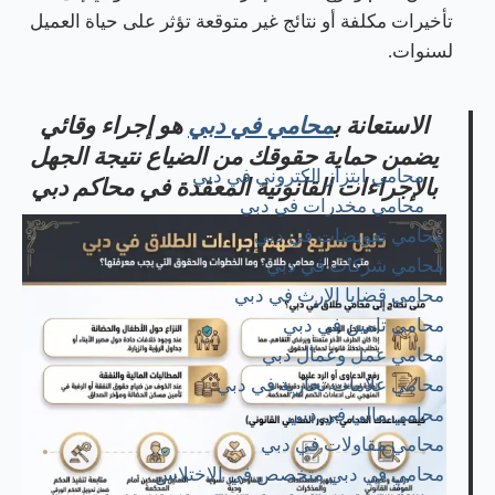
تأخيرات مكلفة أو نتائج غير متوقعة تؤثر على حياة العميل
لسنوات.
الاستعانة ب
محامي في دبي
هو إجراء وقائي
يضمن حماية حقوقك من الضياع نتيجة الجهل
محامي ابتزاز الكتروني في دبي
بالإجراءات القانونية المعقدة في محاكم دبي
محامي مخدرات في دبي
محامي تعويضات في دبي
محامي شركات في دبي
محامي قضايا الإرث في دبي
محامي تامين في دبي
محامي عمل وعمال دبي
محامي علامات تجارية في دبي
محامي مالي في دبي
محامي مقاولات في دبي
محامي في دبي متخصص في الاختلاس