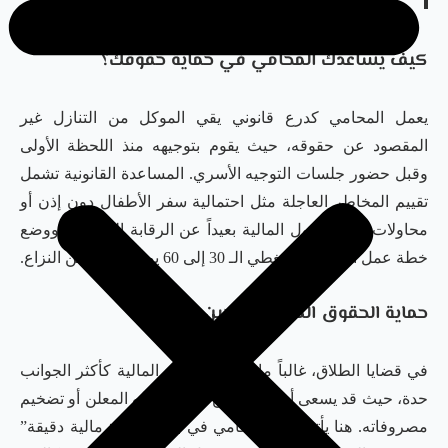
كيف يساعدك المحامي في حماية حقوقك؟
يعمل المحامي كدرع قانوني يقي الموكل من التنازل غير
المقصود عن حقوقه، حيث يقوم بتوجيهه منذ اللحظة الأولى
وقبل حضور جلسات التوجيه الأسري. المساعدة القانونية تشمل
تقييم المخاطر العاجلة مثل احتمالية سفر الأطفال دون إذن أو
محاولات نقل الأصول المالية بعيداً عن الرقابة القضائية، ووضع
خطة عمل استراتيجية تغطي الـ 30 إلى 60 يوماً الأولى من النزاع.
حماية الحقوق المالية للزوجين
في قضايا الطلاق، غالباً ما تبرز النزاعات المالية كأكثر الجوانب
حدة، حيث قد يسعى أحد الطرفين لتقليل دخله المعلن أو تضخيم
مصروفاته. هنا يأتي دور المحامي في بناء “صورة مالية دقيقة”