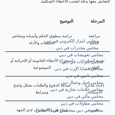
التعامل معها بدقة لتجنب الأخطاء الشكلية.
المرحلة
التوضيح
مراجعة
دراسة منطوق الحكم وأسبابه ومحاضر
محامي ابتزاز الكتروني في دبي
الحكم
الجلسات والأدلة
محامي مخدرات في دبي
محامي تعويضات في دبي
تحديد أسباب
استخراج الأخطاء القانونية أو الإجرائية أو
محامي شركات في دبي
الطعن
الموضوعية
محامي قضايا الإرث في دبي
محامي تامين في دبي
محامي عمل وعمال دبي
إعداد مذكرة
صياغة الدفوع والطلبات بشكل واضح
محامي علامات تجارية في دبي
الاستئناف
ومترابط
محامي مالي في دبي
محامي مقاولات في دبي
تقديم
إيداع تقرير الاستئناف لدى الجهة
محامي في دبي متخصص في الاختلاس