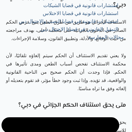
دبي؟
استشارات قانونية في قضايا الشيكات
استشارات قانونية في قضايا الاختلاس
استشارات قانونية في قضايا النصب والاحتيال دبي
الاستئناف الجزائي هو طريق من طرق الطعن يتيح عرض الحكم
التمثيل القانوني في قضايا الاحتيال دبي
الصادر في الدعوى الجزائية على محكمة أعلى، بهدف مراجعته
مجالات الممارسة
من حيث الوقائع، والأدلة، وتطبيق القانون، وسلامة الإجراءات.
ولا يعني تقديم الاستئناف أن الحكم سيتم إلغاؤه تلقائيًا، لأن
محكمة الاستئناف تفحص أسباب الطعن ومدى تأثيرها في
الحكم. فإذا وجدت أن الحكم صحيح من الناحية القانونية
والواقعية، قد تؤيده. وإذا ثبت وجود خطأ مؤثر، قد تقوم بتعديله أو
إلغائه وفق ما تراه مناسبًا.
متى يحق استئناف الحكم الجزائي في دبي؟
يحق تقديم
طلب استئناف حكم جزائي دبي
متى كان الحكم قابلاً
للاستئناف، وتم تقديم الطعن من صاحب صفة ومصلحة، وخلال