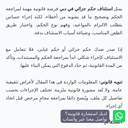
يمثل
استئناف حكم جزائي في دبي
فرصة قانونية مهمة لمراجعة
الحكم وتصحيح ما قد يشوبه من أخطاء، لكنه إجراء حساس
يتطلب الالتزام بالمواعيد، وفهم نوع الحكم، واختيار طريق
الطعن المناسب، وصياغة أسباب الاستئناف بدقة.
إذا صدر ضدك حكم جزائي أو حكم غيابي، فلا تتعامل مع
الاستئناف كإجراء شكلي. ابدأ بمراجعة الحكم والمستندات، وتأكد
من المدة القانونية، ثم حدّد الدفوع التي يمكن البناء عليها.
تنويه قانوني:
المعلومات الواردة في هذا المقال لأغراض تثقيفية
عامة، ولا تُعد مشورة قانونية ملزمة. تختلف الإجراءات بحسب
تفاصيل كل ملف، ويُنصح دائمًا بمراجعة محامٍ مرخص قبل اتخاذ
أي إجراء.
لديك استشارة قانونية؟
تواصل معنا عبر واتساب
المصادر