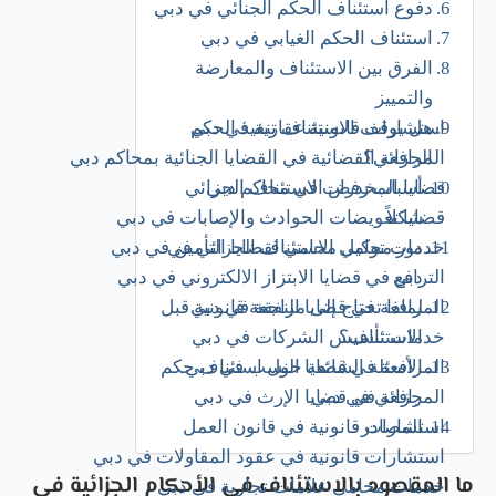
دفوع استئناف الحكم الجنائي في دبي
استئناف الحكم الغيابي في دبي
الفرق بين الاستئناف والمعارضة
والتمييز
استشارات قانونية عقارية في دبي
هل يوقف الاستئناف تنفيذ الحكم
الجزائي؟
المرافعة القضائية في القضايا الجنائية بمحاكم دبي
قضايا المخدرات في محاكم دبي
أسباب رفض الاستئناف الجزائي
شكلاً
قضايا تعويضات الحوادث والإصابات في دبي
دور محامي الاستئناف الجزائي في
خدمات توكيل محامي لقضايا التأمين في دبي
دبي
الترافع في قضايا الابتزاز الالكتروني في دبي
المرافعة في قضايا النفقة في دبي
لماذا تحتاج إلى مراجعة قانونية قبل
الاستئناف؟
خدمات تأسيس الشركات​ في دبي
المرافعة في قضايا النسب في دبي
الأسئلة الشائعة حول استئناف حكم
جزائي في دبي
المرافعة في قضايا الإرث في دبي
المصادر
استشارات قانونية في قانون العمل
استشارات قانونية في عقود المقاولات في دبي
ما المقصود بالاستئناف في الأحكام الجزائية في
خدمات محامي علامات تجارية في دبي