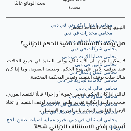
بحث الوقائع غالبًا
محددة
محامي ابتزاز الكتروني في دبي
التبليغ، والمدة المتاحة للطعن.
محامي مخدرات في دبي
محامي تعويضات في دبي
هل يوقف الاستئناف تنفيذ الحكم الجزائي؟
محامي شركات في دبي
محامي قضايا الإرث في دبي
لا يمكن الجزم بأن الاستئناف يوقف التنفيذ في جميع الحالات.
محامي تامين في دبي
فقد يتوقف الأمر على نوع الحكم، وطبيعة العقوبة، وما إذا كان
محامي عمل وعمال دبي
هناك طلب بوقف التنفيذ، وتقدير المحكمة المختصة.
محامي علامات تجارية في دبي
محامي مالي في دبي
لذلك، إذا كان الحكم يتضمن عقوبة أو إجراءً قابلًا للتنفيذ الفوري،
محامي مقاولات في دبي
فيجب دراسة إمكانية تقديم طلب مناسب لوقف التنفيذ أو اتخاذ
محامي في دبي متخصص في الاختلاس
الإجراء القانوني الملائم بالتزامن مع الاستئناف.
محامي قضايا النصب والاحتيال في دبي
محامي استئناف في دبي بخبرة عملية لصياغة طعن ناجح
أسباب رفض الاستئناف الجزائي شكلاً
فريقنا