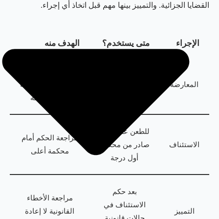
القضايا الجزائية. والتمييز بينها مهم قبل اتخاذ أي إجراء.
الإجراء
متى يستخدم؟
الهدف منه
في بعض الأحكام
إعادة نظر الحكم
المعارضة
الغيابية بحسب
أمام الجهة المختصة
الحالة
وفق ضوابطه
للطعن على حكم
مراجعة الحكم أمام
الاستئناف
صادر من محكمة
محكمة أعلى
أول درجة
بعد حكم
مراجعة الأخطاء
الاستئناف في
التمييز
القانونية لا إعادة
حالات قانونية