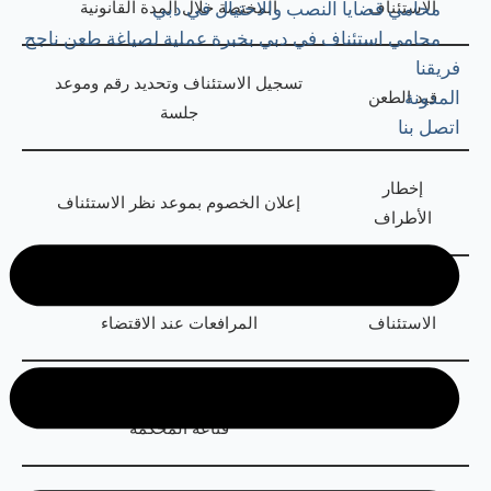
الاستئناف
المختصة خلال المدة القانونية
محامي قضايا النصب والاحتيال في دبي
محامي استئناف في دبي بخبرة عملية لصياغة طعن ناجح
فريقنا
تسجيل الاستئناف وتحديد رقم وموعد
قيد الطعن
المدونة
جلسة
اتصل بنا
إخطار
إعلان الخصوم بموعد نظر الاستئناف
الأطراف
نظر
فحص المحكمة للملف وسماع
الاستئناف
المرافعات عند الاقتضاء
تأييد الحكم أو تعديله أو إلغاؤه بحسب
صدور الحكم
قناعة المحكمة