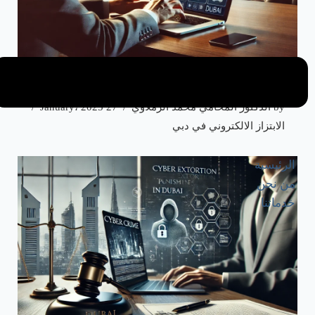
كيفية التبليغ عن الابتزاز الإلكتروني في دبي
by
الدكتور المحامي محمد الرملاوي
27 January، 2025
الابتزاز الالكتروني في دبي
الرئيسية
من نحن
خدماتنا