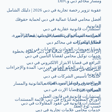
ومسار محاكم دبي وDIFC
عقوبة تزوير رخصة تجارية في دبي 2026 | دليلك الشامل
أفضل محامي قضايا عمالية في دبي لحماية حقوقك
القانونية
استشارات قانونية عقارية في دبي
أفضل محامي أحوال شخصية في دبي | قضايا الأسرة،
المرافعة القضائية في القضايا الجنائية بمحاكم دبي
الطلاق والتركات
قضايا المخدرات في محاكم دبي
قضايا تعويضات الحوادث والإصابات في دبي
إجراءات تقديم شكوى عمالية في دبي خطوة بخطوة
خدمات توكيل محامي لقضايا التأمين في دبي
2026
الترافع في قضايا الابتزاز الالكتروني في دبي
الاعتراض على الحكم الغيابي في دبي: المدة والإجراءات
المرافعة في قضايا النفقة في دبي
القانونية
خدمات تأسيس الشركات​ في دبي
المرافعة في قضايا النسب في دبي
الزواج بدون ولي في دبي: الحالات القانونية والمسار
المرافعة في قضايا الإرث في دبي
القضائي 2026
استشارات قانونية في قانون العمل
الأوراق المطلوبة للزواج في دبي: قائمة المستندات
استشارات قانونية في عقود المقاولات في دبي
حسب نوع العقد
خدمات محامي علامات تجارية في دبي