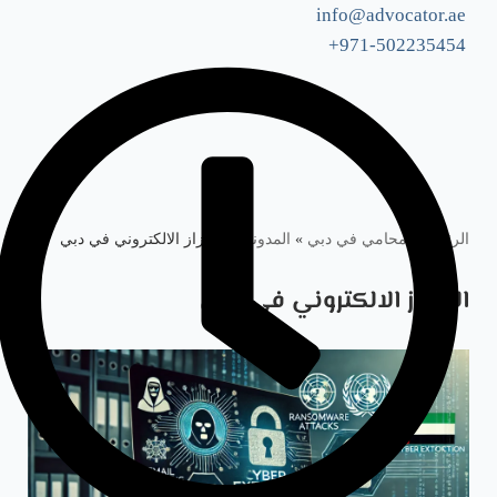
info@advocator.ae
971-502235454+
Skip
to
content
الرئيسية: محامي في دبي
»
المدونة
»
الابتزاز الالكتروني في دبي
الابتزاز الالكتروني في دبي