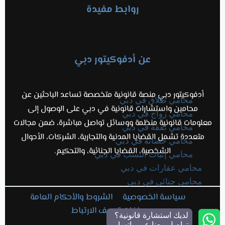
روابط مفيدة
عن أدفوكيتور دبي
أدفوكيتور دبي منصة قانونية متخصصة تساعد الباحثين عن
محامي طلاق في دبي
محامين واستشارات قانونية في دبي على الوصول إلى
محامي زواج في دبي
معلومات قانونية منظمة ووسائل تواصل مباشرة، ضمن مجالات
محامي نفقة في دبي
متعددة تشمل القضايا المدنية والتجارية، الشركات، الأحوال
محامي حضانة في دبي
الشخصية، القضايا الجنائية، والتحكيم.
محامي إثبات النسب في دبي
محامي عقارات في دبي
محامي جنائي في دبي
سياسة الخصوصية
الشروط والأحكام العامة
ملفات تعريف الارتباط
لديك استشارة قانونية؟
تواصل معنا عبر واتساب