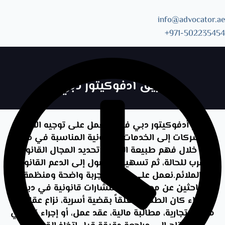
info@advocator.ae
Skip
971-502235454+
to
content
فريق أدفوكيتور دبي
يضم أدفوكيتور دبي فريقاً يعمل على توجيه الأفراد
والشركات إلى الخدمات القانونية المناسبة في دبي،
من خلال فهم طبيعة الطلب، تحديد المجال القانوني
الأقرب للحالة، ثم تسهيل الوصول إلى الدعم القانوني
الملائم.نعمل على تقديم تجربة واضحة ومنظمة
للباحثين عن محامين واستشارات قانونية في دبي،
سواء كان الطلب متعلقاً بقضية أسرية، نزاع عقاري،
مسألة تجارية، مطالبة مالية، عقد عمل، أو إجراء قانوني